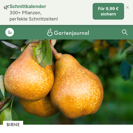
×
🌿
Schnittkalender
Für 9,99 €
300+ Pflanzen,
sichern
perfekte Schnittzeiten!
BIRNE