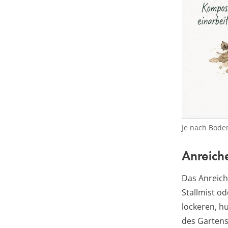
Je nach Boden
Anreich
Das Anreich
Stallmist o
lockeren, h
des Gartens