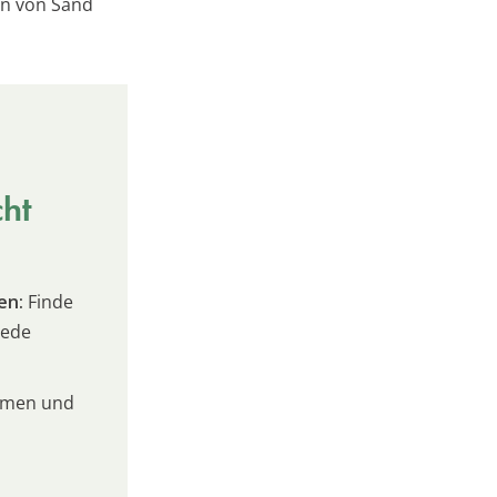
en von Sand
cht
en:
Finde
jede
umen und