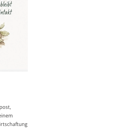
post,
 einem
irtschaftung