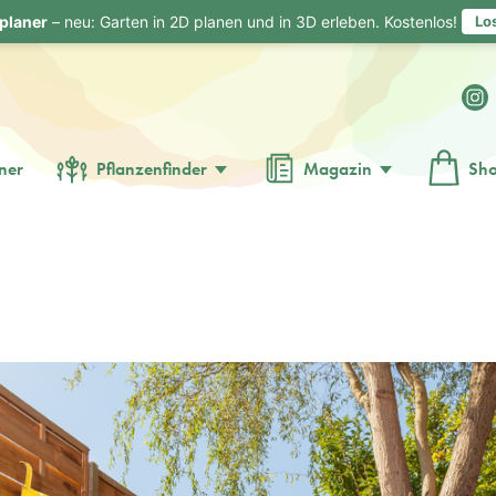
planer
– neu: Garten in 2D planen und in 3D erleben. Kostenlos!
Lo
ner
Pflanzenfinder
Magazin
Sh