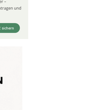
er –
intragen und
€ sichern