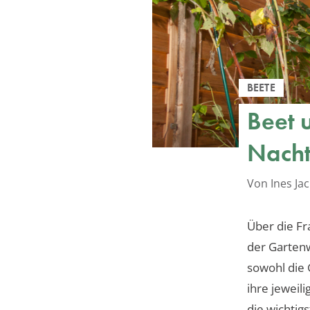
BEETE
Beet 
Nacht
Von Ines J
Über die Fr
der Gartenw
sowohl die 
ihre jeweil
die wichtig