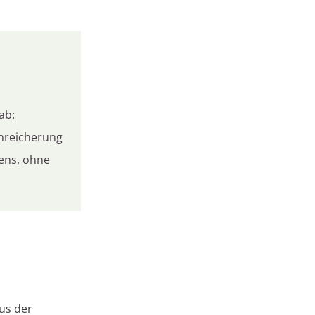
ab:
anreicherung
ens, ohne
us der