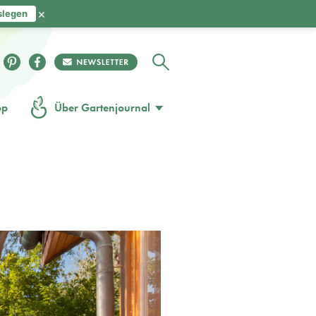
×
slegen
op
Über Gartenjournal