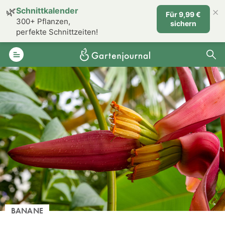
×
🌿
Schnittkalender
Für 9,99 €
300+ Pflanzen,
sichern
perfekte Schnittzeiten!
BANANE