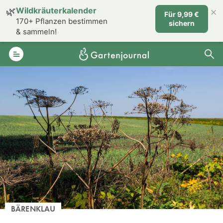
×
🌿
Wildkräuterkalender
Für 9,99 €
170+ Pflanzen bestimmen
sichern
& sammeln!
BÄRENKLAU