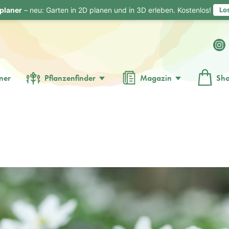
planer
– neu: Garten in 2D planen und in 3D erleben. Kostenlos!
Lo
ner
Pflanzenfinder
Magazin
Sh