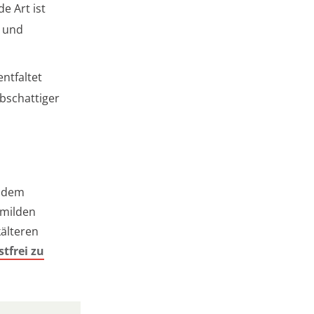
e Art ist
n und
ntfaltet
lbschattiger
 dem
 milden
kälteren
stfrei zu