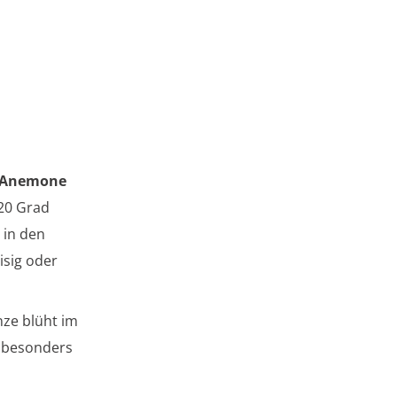
, Anemone
20 Grad
 in den
isig oder
nze blüht im
t besonders