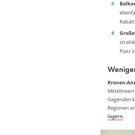
Balka
ebenfa
Rabatt
Große
strahl
Platz i
Weniger
Kronen-An
Mittelmeerr
Gegenden ka
Regionen em
lagern
.