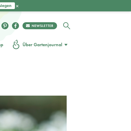
×
slegen
op
Über Gartenjournal