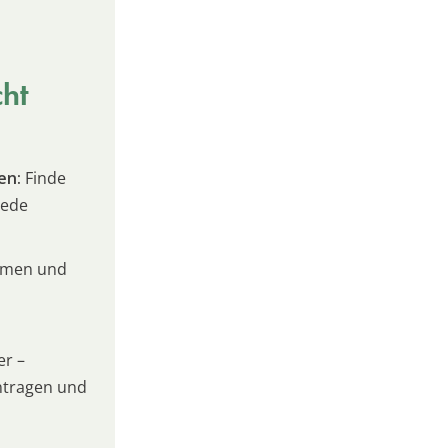
cht
en:
Finde
jede
umen und
er –
intragen und