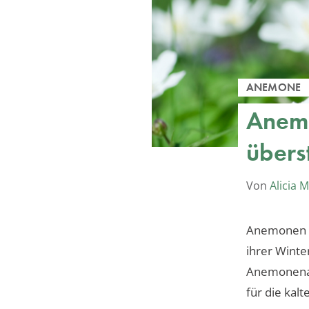
ANEMONE
Anemo
übers
Von
Alicia 
Anemonen be
ihrer Winte
Anemonenart
für die kalt