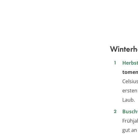
Winterh
Herbs
tomen
Celsiu
ersten
Laub.
Busch
Frühja
gut a