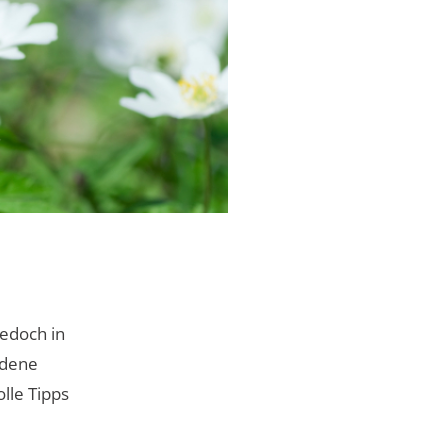
jedoch in
edene
lle Tipps