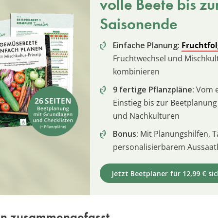
volle Beete bis z
Saisonende
Einfache Planung:
Fruchtfo
Fruchtwechsel und Mischkul
kombinieren
9 fertige Pflanzpläne:
Vom e
Einstieg bis zur Beetplanung
und Nachkulturen
Bonus:
Mit Planungshilfen, 
personalisierbarem Aussaat
Jetzt Beetplaner für 12,99 € sic
en zusammengefasst