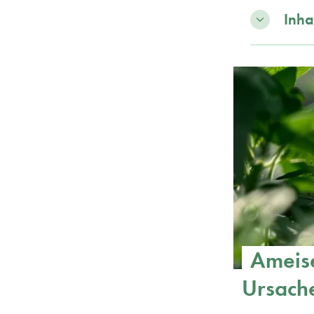
Inha
Ameise
Ursach