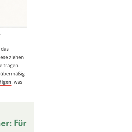
.
 das
iese ziehen
eitragen.
n übermäßig
digen
, was
r: Für