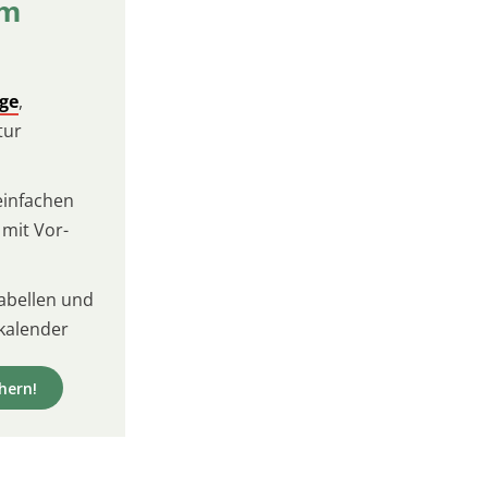
um
lge
,
tur
infachen
 mit Vor-
Tabellen und
kalender
hern!