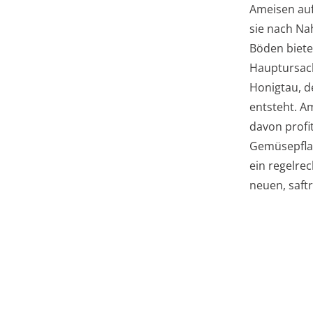
Ameisen auf
sie nach Na
Böden biete
Hauptursach
Honigtau, d
entsteht. A
davon profi
Gemüsepflan
ein regelre
neuen, saft