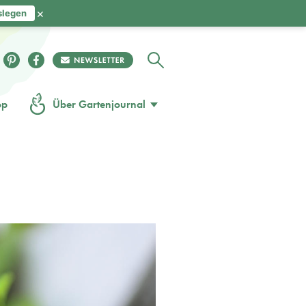
×
slegen
op
Über Gartenjournal