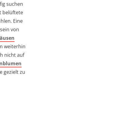
fig suchen
t belüftete
hlen. Eine
sein von
läusen
m weiterhin
h nicht auf
enblumen
 gezielt zu