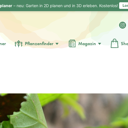
planer
– neu: Garten in 2D planen und in 3D erleben. Kostenlos!
Lo
ner
Pflanzenfinder
Magazin
Sh