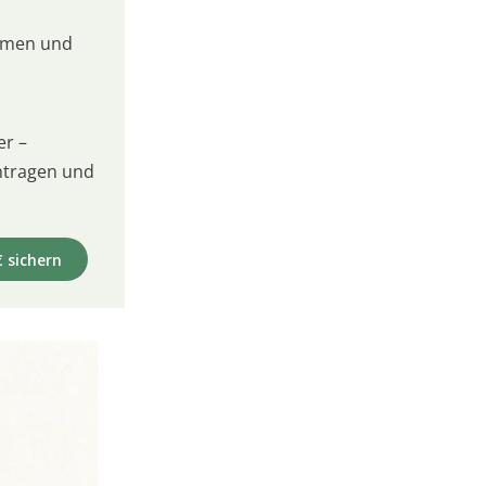
umen und
er –
intragen und
€ sichern