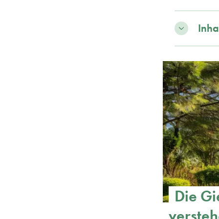
Inha
Die Gi
verste