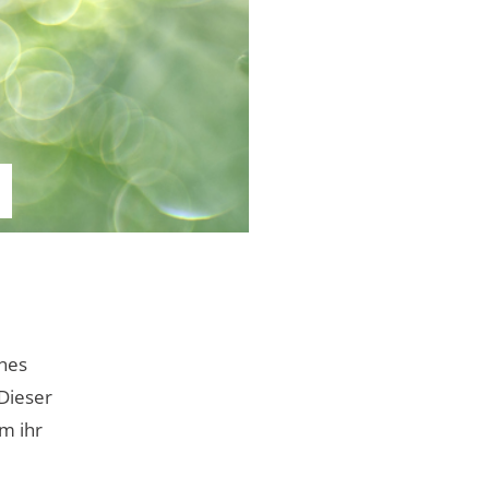
ünes
Dieser
m ihr