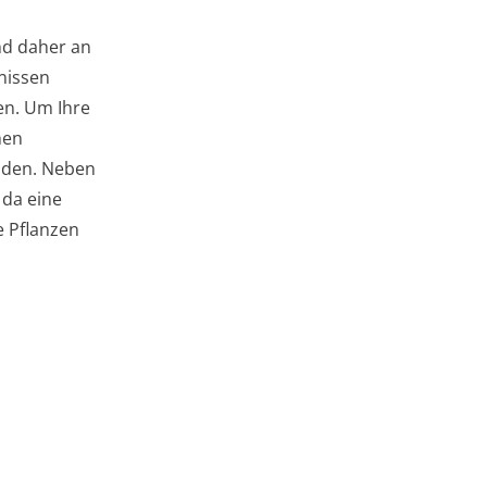
d daher an
nissen
en. Um Ihre
hen
nden. Neben
 da eine
e Pflanzen