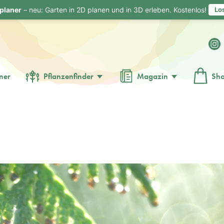
planer
– neu: Garten in 2D planen und in 3D erleben. Kostenlos!
Lo
ner
Pflanzenfinder
Magazin
Sh