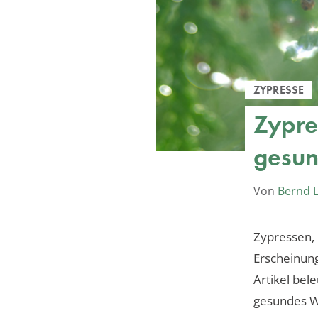
ZYPRESSE
Zypre
gesun
Von
Bernd 
Zypressen,
Erscheinung
Artikel bel
gesundes Wa