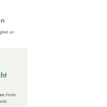
en
gkeit an
cht
en:
Finde
jede