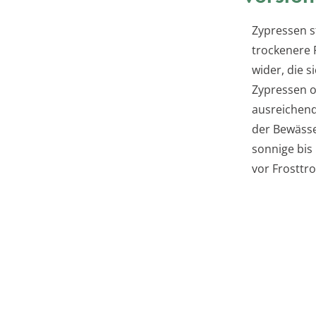
Zypressen 
trockenere 
wider, die 
Zypressen op
ausreichend
der Bewässe
sonnige bis
vor Frosttr