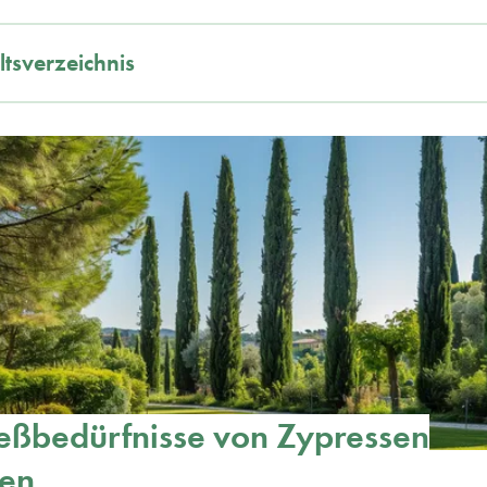
ltsverzeichnis
eßbedürfnisse von Zypressen
hen