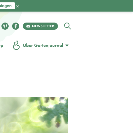
×
slegen
op
Über Gartenjournal