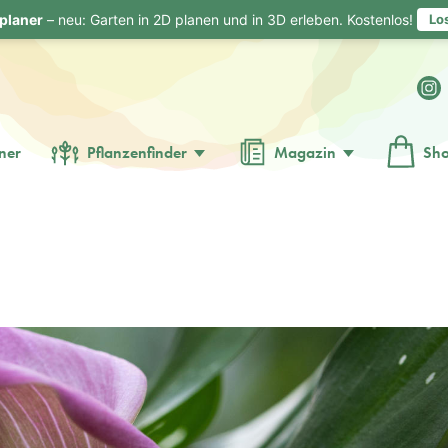
planer
– neu: Garten in 2D planen und in 3D erleben. Kostenlos!
Lo
ner
Pflanzenfinder
Magazin
Sh