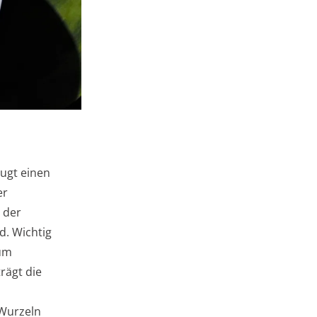
zugt einen
er
 der
d. Wichtig
 um
rägt die
 Wurzeln