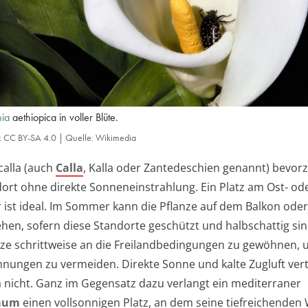
hia
aethiopica in voller Blüte.
z: CC BY-SA 4.0 | Quelle: Wikimedia
alla (auch
Calla
, Kalla oder Zantedeschien genannt) bevor
dort ohne direkte Sonneneinstrahlung. Ein Platz am Ost- od
 ist ideal. Im Sommer kann die Pflanze auf dem Balkon oder
ehen, sofern diese Standorte geschützt und halbschattig sin
lanze schrittweise an die Freilandbedingungen zu gewöhnen,
nnungen zu vermeiden. Direkte Sonne und kalte Zugluft vert
 nicht. Ganz im Gegensatz dazu verlangt ein mediterraner
baum
einen vollsonnigen Platz, an dem seine tiefreichenden