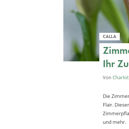
CALLA
Zimme
Ihr Z
Von
Charlot
Die Zimmerc
Flair. Dies
Zimmerpfla
und mehr.