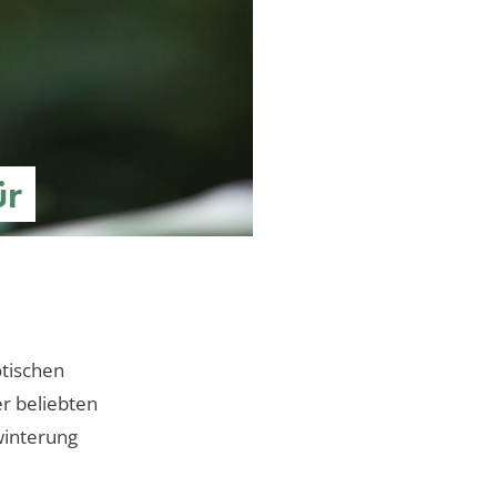
ür
otischen
er beliebten
winterung