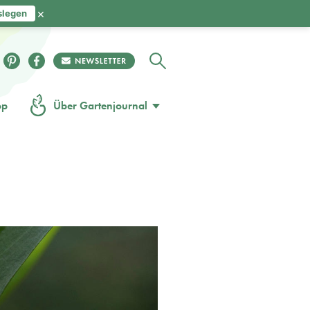
×
slegen
op
Über Gartenjournal