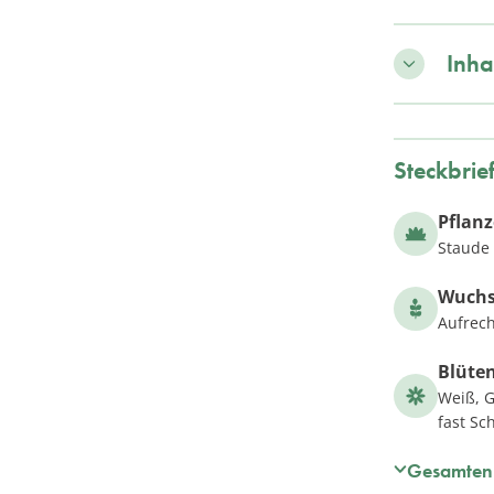
Inha
Steckbrie
Pflan
Staude
Wuch
Aufrech
Blüte
Weiß, G
fast Sc
Gesamten 