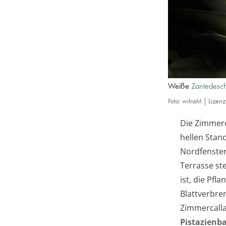
Weiße
Zantedesc
Foto: wilraM | Lizen
Die Zimmerc
hellen Stan
Nordfenster
Terrasse st
ist, die Pf
Blattverbre
Zimmercalla
Pistazien