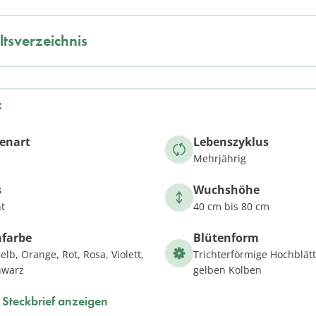
ltsverzeichnis
f
zenart
Lebenszyklus
Mehrjährig
s
Wuchshöhe
t
40 cm bis 80 cm
nfarbe
Blütenform
elb, Orange, Rot, Rosa, Violett,
Trichterförmige Hochblä
hwarz
gelben Kolben
Steckbrief anzeigen