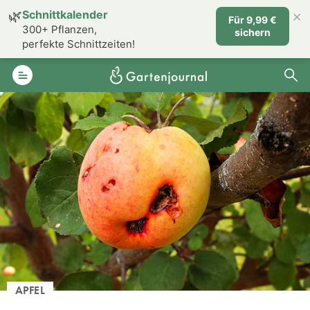
×
🌿
Schnittkalender
Für 9,99 €
300+ Pflanzen,
sichern
perfekte Schnittzeiten!
APFEL