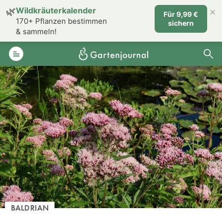
×
🌿
Wildkräuterkalender
Für 9,99 €
170+ Pflanzen bestimmen
sichern
& sammeln!
BALDRIAN