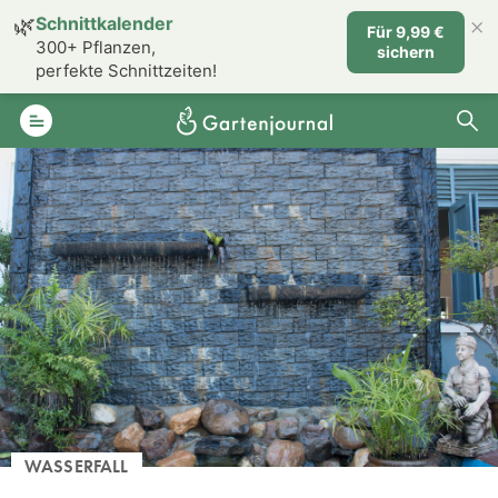
×
🌿
Schnittkalender
Für 9,99 €
300+ Pflanzen,
sichern
perfekte Schnittzeiten!
WASSERFALL