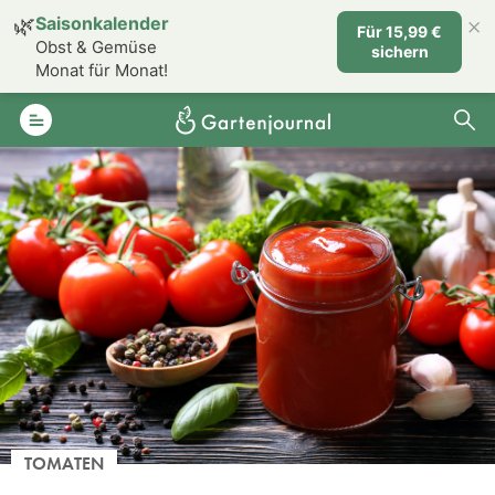
×
🌿
Saisonkalender
Für 15,99 €
Obst & Gemüse
sichern
Monat für Monat!
TOMATEN