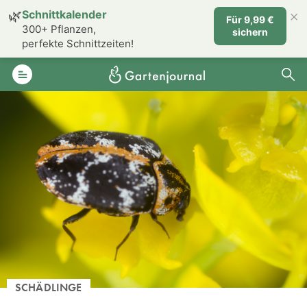
×
🌿
Schnittkalender
Für 9,99 €
300+ Pflanzen,
sichern
perfekte Schnittzeiten!
SCHÄDLINGE