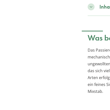
Inha
Was be
Das Passie
mechanisch 
ungewollten
das sich vie
Arten erfol
ein feines 
Mixstab.