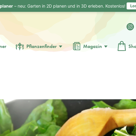
planer
– neu: Garten in 2D planen und in 3D erleben. Kostenlos!
Lo
ner
Pflanzenfinder
Magazin
Sh