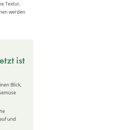
me Textur,
mmen werden
tzt ist
inen Blick,
 Gemüse
che
kauf und