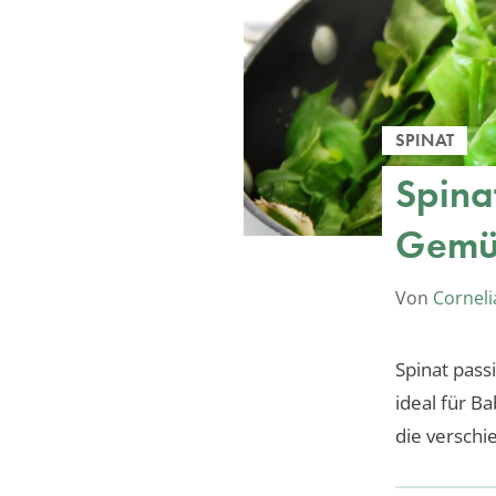
SPINAT
Spina
Gemü
Von
Corneli
Spinat pass
ideal für B
die verschi