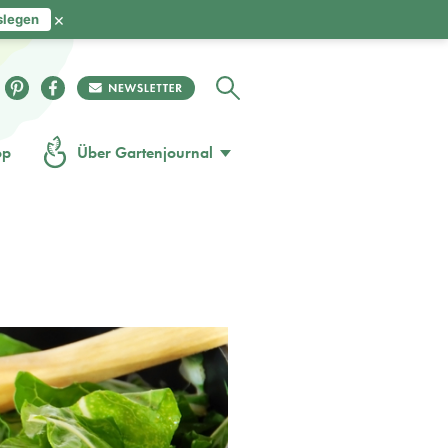
×
slegen
op
Über Gartenjournal