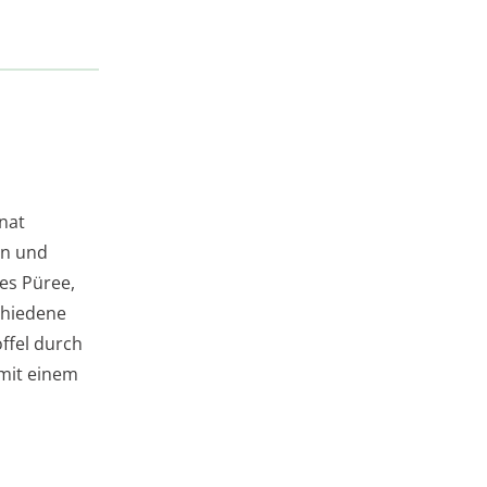
inat
rn und
nes Püree,
schiedene
ffel durch
 mit einem