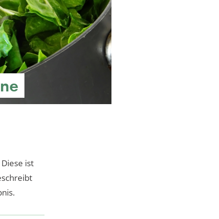
ine
 Diese ist
eschreibt
nis.