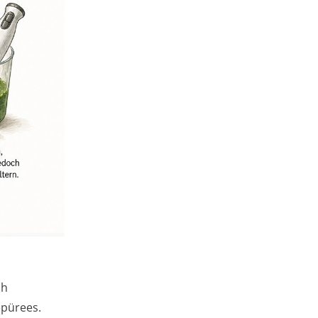
ch
epürees.