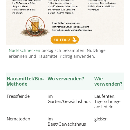
Nacktschnecken
biologisch bekämpfen: Nützlinge
erkennen und Hausmittel richtig anwenden.
Hausmittel/Bio-
Wo verwenden?
Wie
M
Methode
verwenden?
Fressfeinde
im
Laufenten,
S
Garten/Gewächshaus
Tigerschnegel
ansiedeln
Nematoden
im
gießen
S
Beet/Gewächshaus