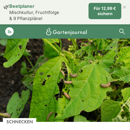
×
🌿
Beetplaner
Für 12,99 €
Mischkultur, Fruchtfolge
sichern
& 9 Pflanzpläne!
SCHNECKEN