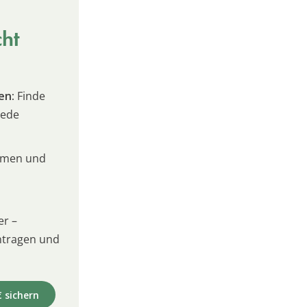
cht
en:
Finde
jede
umen und
er –
intragen und
€ sichern