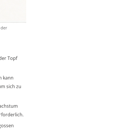
 der
der Topf
m kann
um sich zu
wachstum
forderlich.
egossen