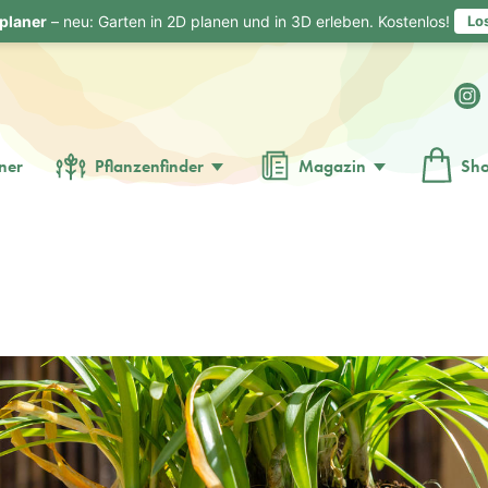
planer
– neu: Garten in 2D planen und in 3D erleben. Kostenlos!
Lo
ner
Pflanzenfinder
Magazin
Sh