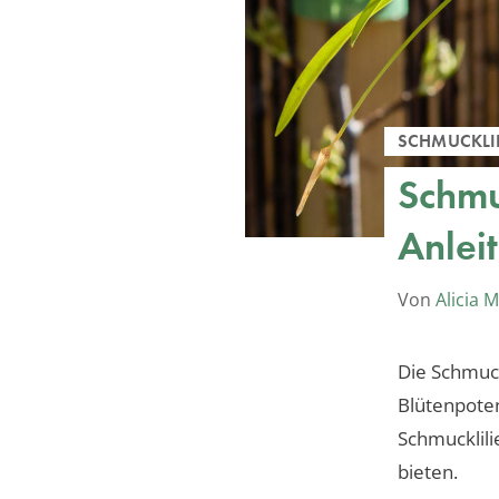
SCHMUCKLIL
Schmu
Anlei
Von
Alicia 
Die Schmuck
Blütenpotent
Schmucklil
bieten.