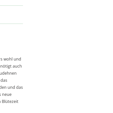
rs wohl und
nötigt auch
szudehnen
 das
den und das
s neue
 Blütezeit