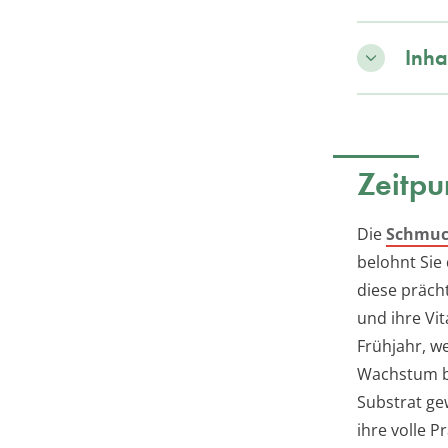
Inha
Zeitpu
Die
Schmuck
belohnt Sie
diese präch
und ihre Vit
Frühjahr, w
Wachstum be
Substrat ge
ihre volle P