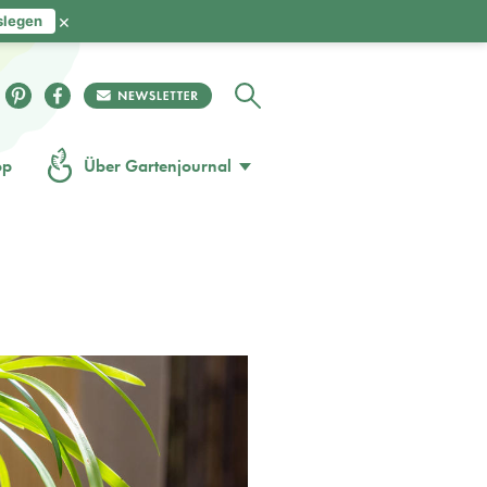
×
slegen
op
Über Gartenjournal