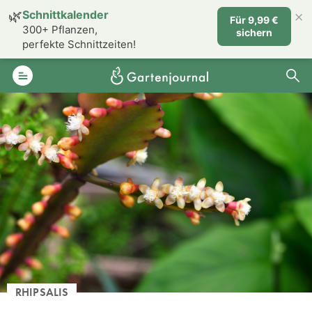
×
🌿
Schnittkalender
Für 9,99 €
300+ Pflanzen,
sichern
perfekte Schnittzeiten!
RHIPSALIS