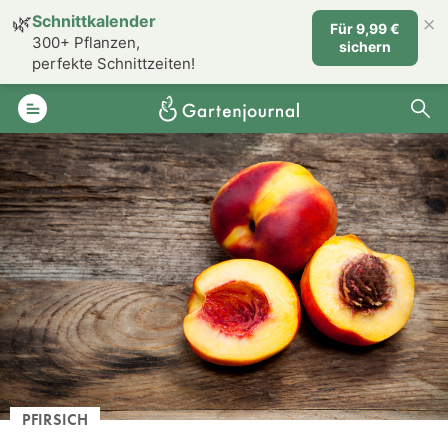
×
🌿
Schnittkalender
Für 9,99 €
300+ Pflanzen,
sichern
perfekte Schnittzeiten!
PFIRSICH