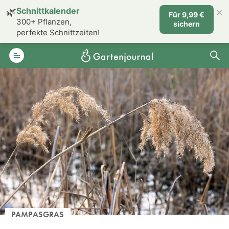
×
🌿
Schnittkalender
Für 9,99 €
300+ Pflanzen,
sichern
perfekte Schnittzeiten!
PAMPASGRAS