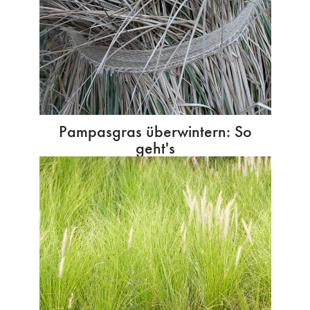
Pampasgras überwintern: So
geht's