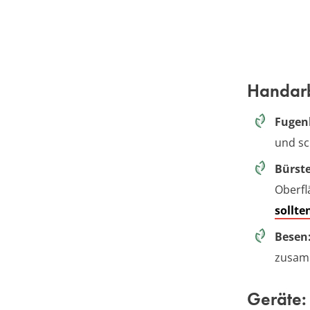
Handarb
Fugen
und s
Bürst
Oberfl
sollte
Besen
zusam
Geräte: