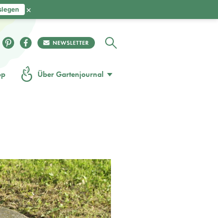
×
slegen
op
Über Gartenjournal