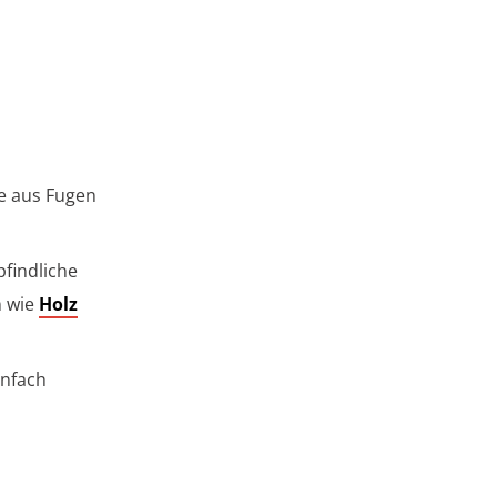
e aus Fugen
pfindliche
n wie
Holz
infach