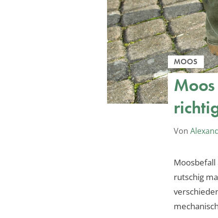
MOOS
Moos 
richti
Von
Alexan
Moosbefall
rutschig ma
verschieden
mechanische