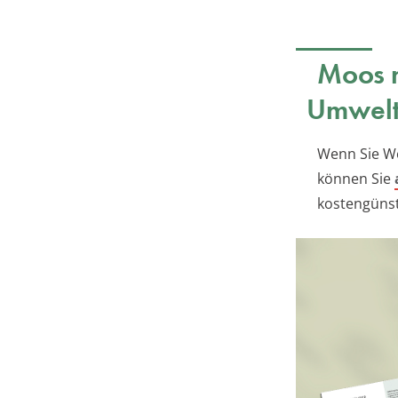
Moos m
Umweltf
Wenn Sie We
können Sie
kostengünst