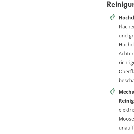
Reinigu
Hochd
Fläche
und gr
Hochdr
Achten
richti
Oberfl
beschä
Mecha
Reini
elektr
Moosen
unauff