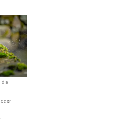
 die
 oder
r