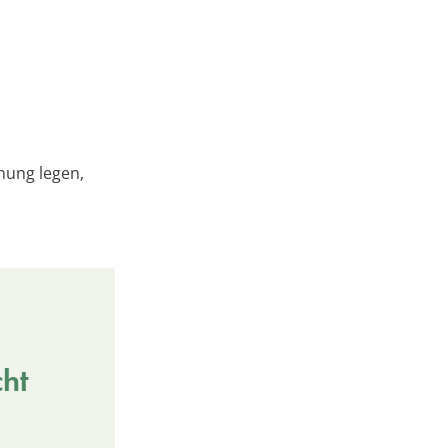
nung legen,
cht