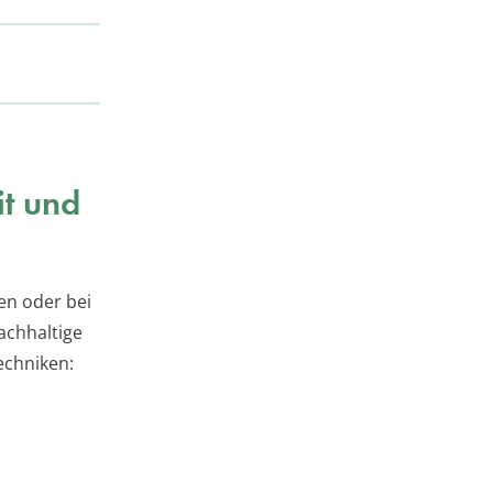
t und
en oder bei
achhaltige
echniken: