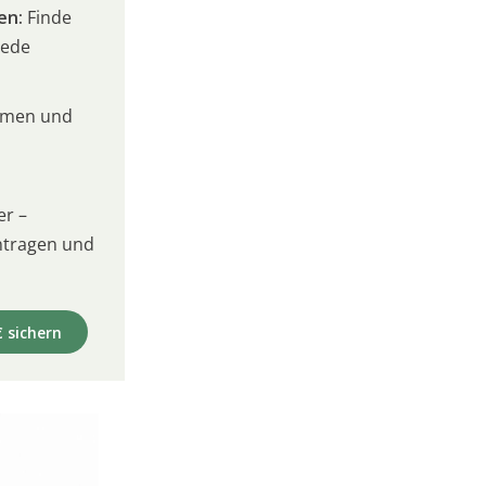
en:
Finde
jede
umen und
er –
intragen und
€ sichern