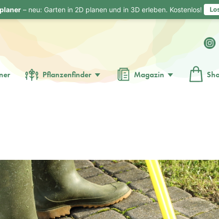
planer
– neu: Garten in 2D planen und in 3D erleben. Kostenlos!
Lo
ner
Pflanzenfinder
Magazin
Sh