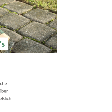
’s
äche
über
eßlich