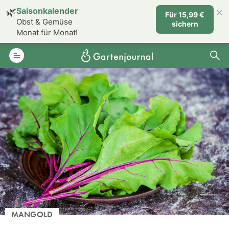
×
🌿
Saisonkalender
Für 15,99 €
Obst & Gemüse
sichern
Monat für Monat!
MANGOLD