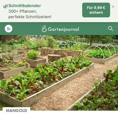
×
🌿
Schnittkalender
Für 9,99 €
300+ Pflanzen,
sichern
perfekte Schnittzeiten!
MANGOLD