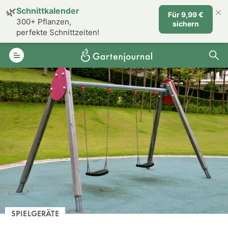
×
🌿
Schnittkalender
Für 9,99 €
300+ Pflanzen,
sichern
perfekte Schnittzeiten!
SPIELGERÄTE