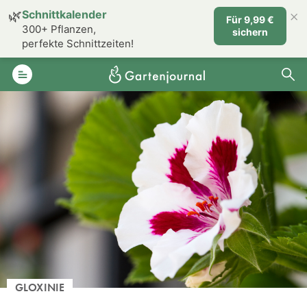
×
🌿
Schnittkalender
Für 9,99 €
300+ Pflanzen,
sichern
perfekte Schnittzeiten!
GLOXINIE