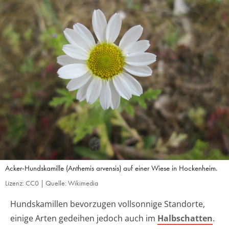
Acker-Hundskamille (Anthemis arvensis) auf einer Wiese in Hockenheim.
Lizenz: CC0 | Quelle: Wikimedia
Hundskamillen bevorzugen vollsonnige Standorte,
einige Arten gedeihen jedoch auch im
Halbschatten
.