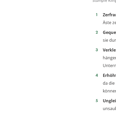
Stumpfe Klin
Zerfra
Äste z
Geque
sie du
Verkl
hängen
Unterm
Erhöh
da die
könne
Ungle
unsaub