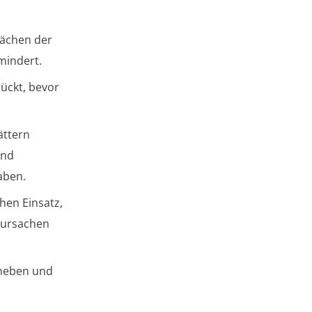
flächen der
mindert.
ückt, bevor
ättern
und
aben.
hen Einsatz,
rursachen
uneben und