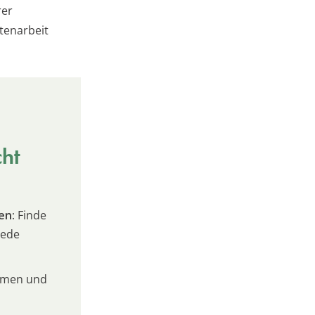
rer
rtenarbeit
cht
en:
Finde
jede
umen und