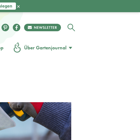
×
slegen
op
Über Gartenjournal