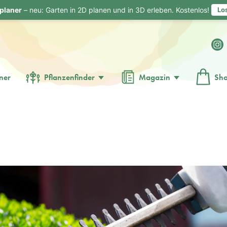
planer
– neu: Garten in 2D planen und in 3D erleben. Kostenlos!
Lo
ner
Pflanzenfinder
Magazin
Sh