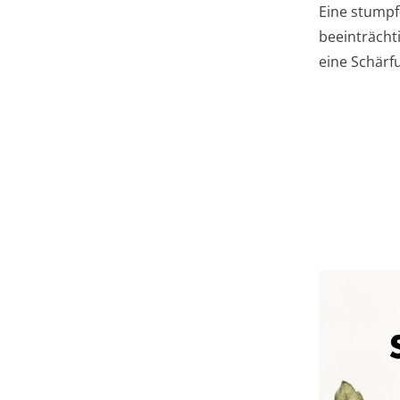
Eine stumpf
beeinträcht
eine Schärf