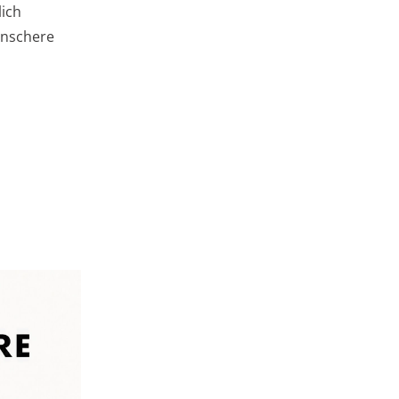
lich
enschere