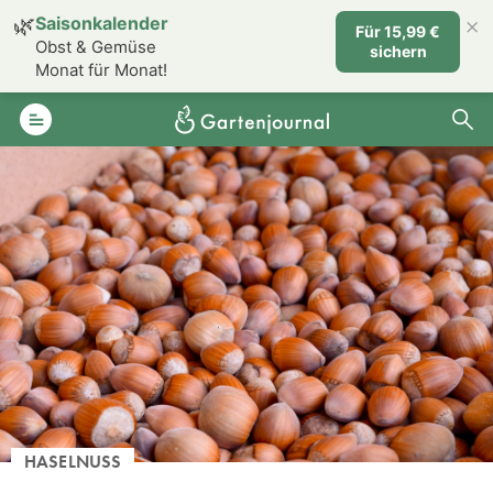
×
🌿
Saisonkalender
Für 15,99 €
Obst & Gemüse
sichern
Monat für Monat!
HASELNUSS