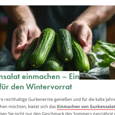
salat einmachen – Ein
für den Wintervorrat
re reichhaltige Gurkenernte genießen und für die kalte Jahr
hen möchten, bietet sich das
Einmachen von Gurkensala
en Sie nicht nur den Geschmack des Sommers ganzjährig 