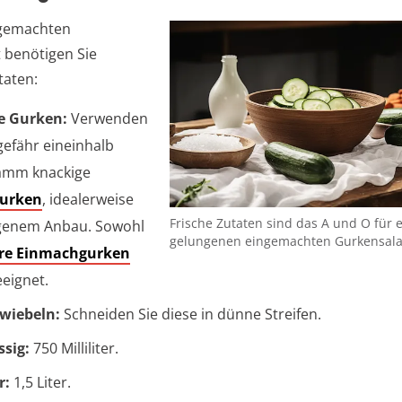
ngemachten
 benötigen Sie
taten:
e Gurken:
Verwenden
gefähr eineinhalb
amm knackige
gurken
, idealerweise
Frische Zutaten sind das A und O für 
genem Anbau. Sowohl
gelungenen eingemachten Gurkensala
ere Einmachgurken
eeignet.
wiebeln:
Schneiden Sie diese in dünne Streifen.
sig:
750 Milliliter.
r:
1,5 Liter.