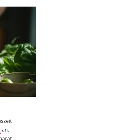
eszeit
t
an.
parat,