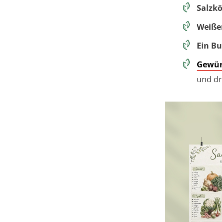
Salzkö
Weißer
Ein B
Gewür
und dr