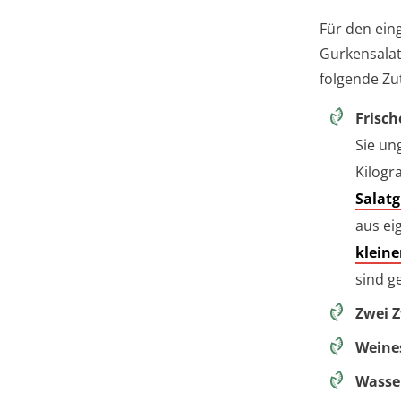
Für den ei
Gurkensalat
folgende Zu
Frisch
Sie un
Kilogr
Salat
aus ei
klein
sind g
Zwei Z
Weines
Wasse