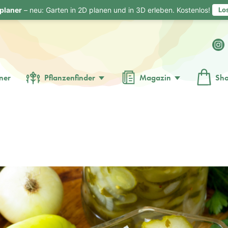
planer
– neu: Garten in 2D planen und in 3D erleben. Kostenlos!
Lo
ner
Pflanzenfinder
Magazin
Sh