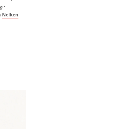
ige
h
Nelken