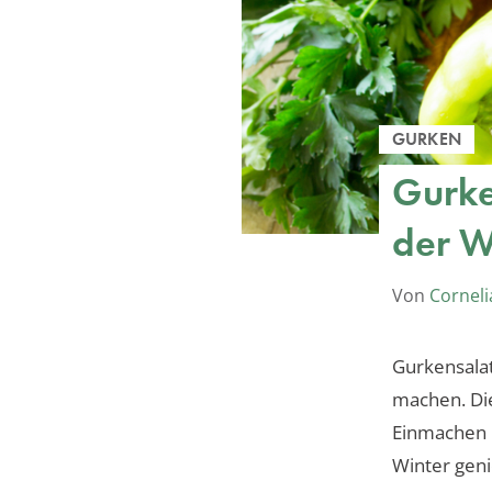
GURKEN
Gurke
der W
Von
Corneli
Gurkensalat
machen. Die
Einmachen 
Winter gen