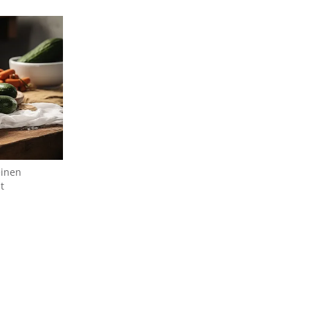
einen
t