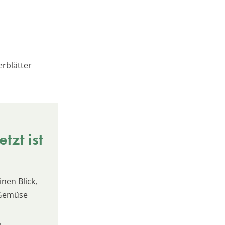
erblätter
tzt ist
inen Blick,
 Gemüse