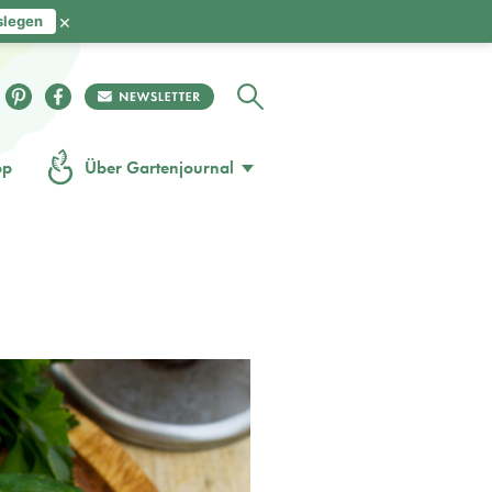
×
slegen
op
Über Gartenjournal