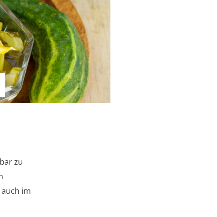
tbar zu
m
 auch im