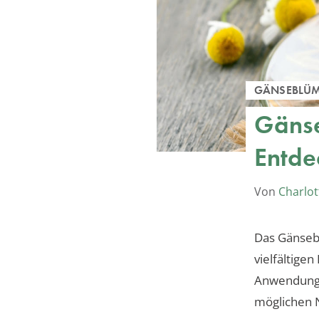
GÄNSEBLÜ
Gänse
Entde
Von
Charlot
Das Gänsebl
vielfältige
Anwendungs
möglichen 