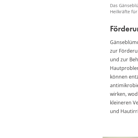
Das Gänseblüm
Heilkräfte fü
Förderu
Gänseblümc
zur Förder
und zur Be
Hautproblem
können en
antimikrobi
wirken, wod
kleineren V
und Hautirri