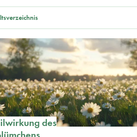
ltsverzeichnis
ilwirkung des
lümchens