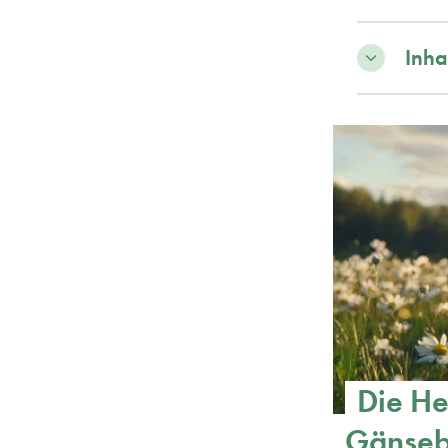
Inha
Die He
Gänseb