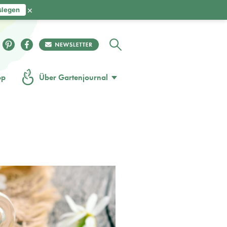
×
slegen
op
Über Gartenjournal