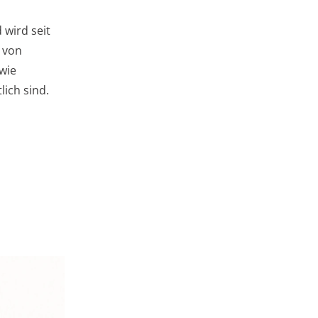
 wird seit
l von
 wie
lich sind.