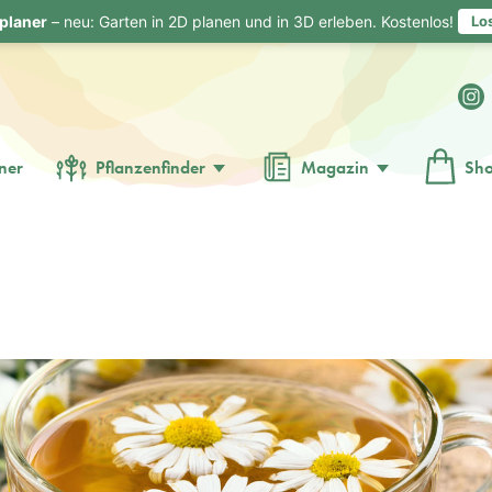
planer
– neu: Garten in 2D planen und in 3D erleben. Kostenlos!
Lo
ner
Pflanzenfinder
Magazin
Sh