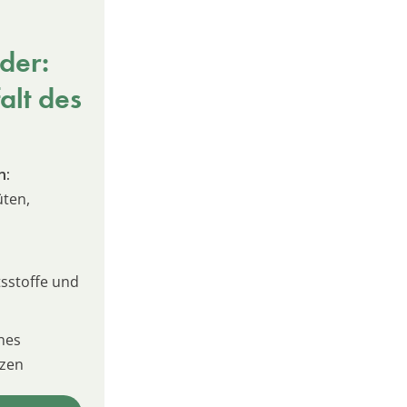
der:
alt des
n:
üten,
sstoffe und
nes
izen