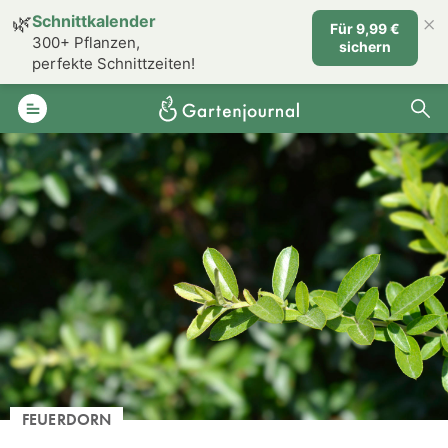
×
🌿
Schnittkalender
Für 9,99 €
300+ Pflanzen,
sichern
perfekte Schnittzeiten!
FEUERDORN