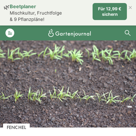
×
🌿
Beetplaner
Für 12,99 €
Mischkultur, Fruchtfolge
sichern
& 9 Pflanzpläne!
FENCHEL