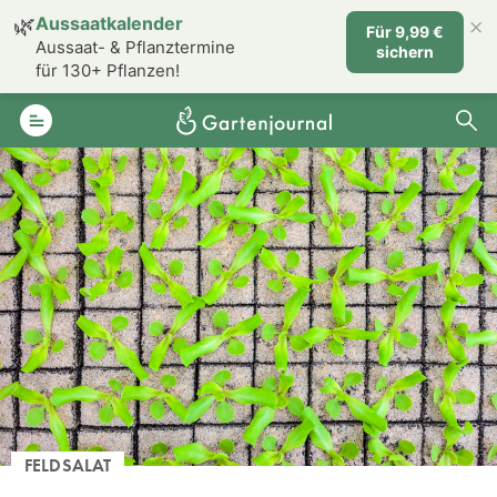
×
🌿
Aussaatkalender
Für 9,99 €
Aussaat- & Pflanztermine
sichern
für 130+ Pflanzen!
FELDSALAT