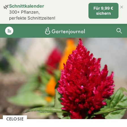
×
🌿
Schnittkalender
Für 9,99 €
300+ Pflanzen,
sichern
perfekte Schnittzeiten!
CELOSIE