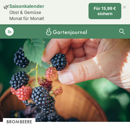
×
🌿
Saisonkalender
Für 15,99 €
Obst & Gemüse
sichern
Monat für Monat!
BROMBEERE