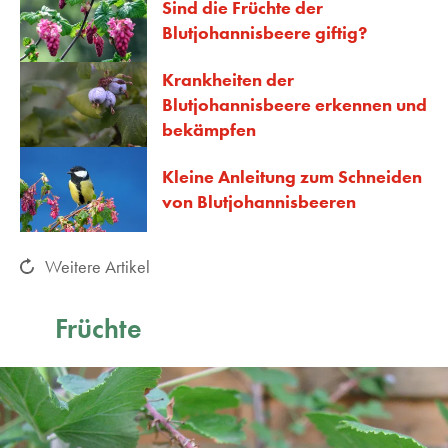
Sind die Früchte der
Blutjohannisbeere giftig?
Krankheiten der
Blutjohannisbeere erkennen und
bekämpfen
Kleine Anleitung zum Schneiden
von Blutjohannisbeeren
Weitere Artikel
Früchte