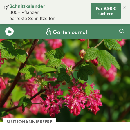
×
🌿
Schnittkalender
Für 9,99 €
300+ Pflanzen,
sichern
perfekte Schnittzeiten!
BLUTJOHANNISBEERE