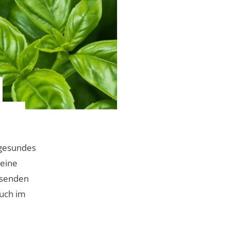
r gesundes
 eine
ssenden
auch im