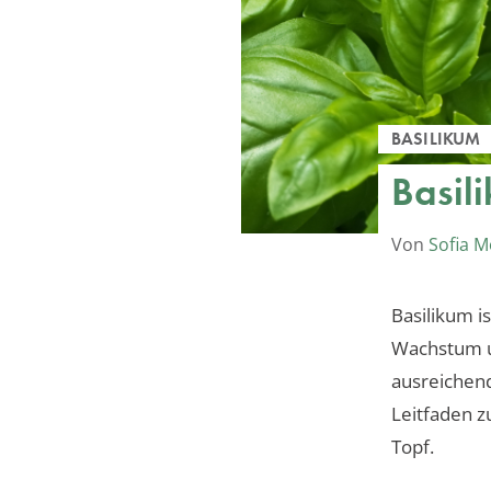
BASILIKUM
Basil
Von
Sofia M
Basilikum i
Wachstum un
ausreichend
Leitfaden z
Topf.