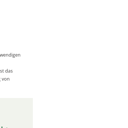
otwendigen
st das
g von