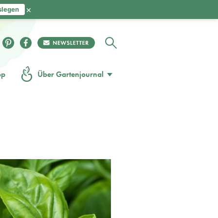
×
slegen
op
Über Gartenjournal