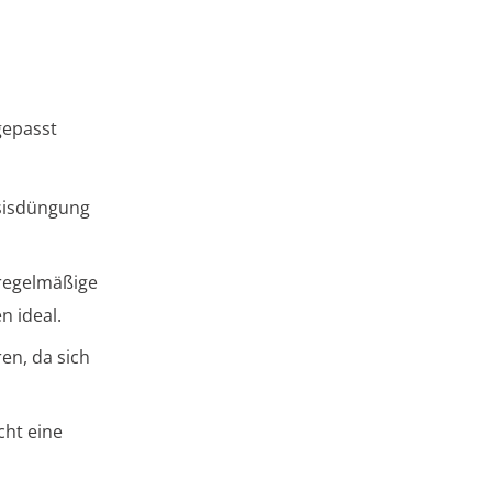
gepasst
sisdüngung
regelmäßige
 ideal.
en, da sich
cht eine