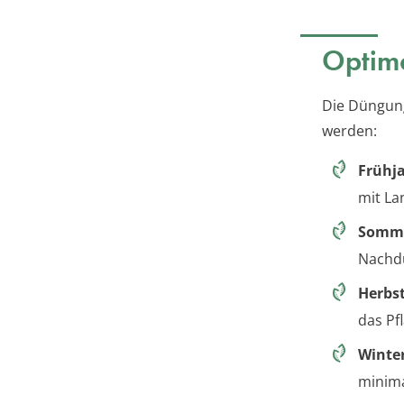
Optima
Die Düngung
werden:
Frühja
mit La
Somm
Nachdü
Herbst
das Pf
Winter
minima