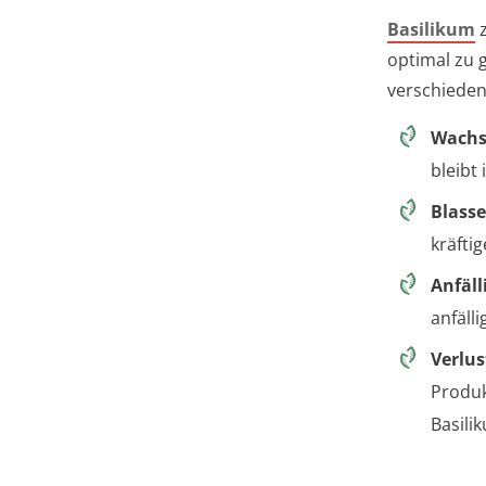
Basilikum
z
optimal zu 
verschieden
Wach
bleibt
Blasse
kräfti
Anfäll
anfäll
Verlus
Produk
Basili