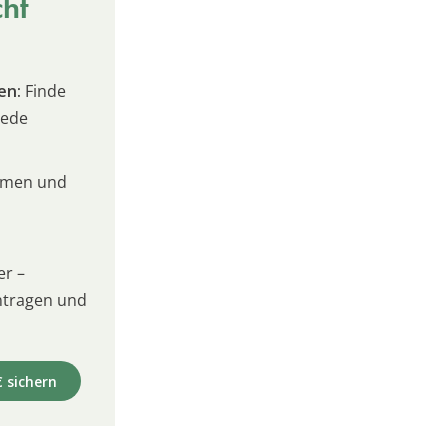
cht
en:
Finde
jede
umen und
er –
intragen und
€ sichern