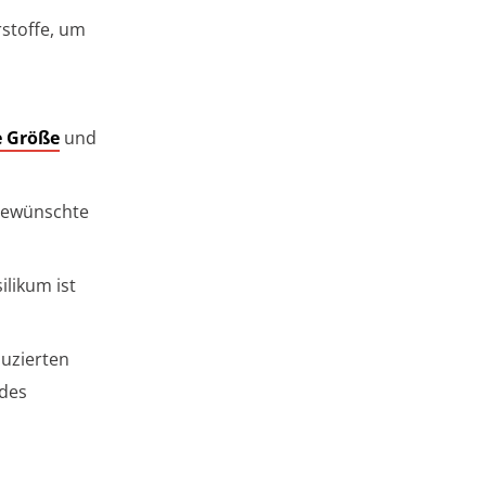
rstoffe, um
e Größe
und
 gewünschte
likum ist
duzierten
 des