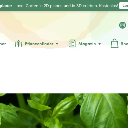
planer
– neu: Garten in 2D planen und in 3D erleben. Kostenlos!
Lo
ner
Pflanzenfinder
Magazin
Sh