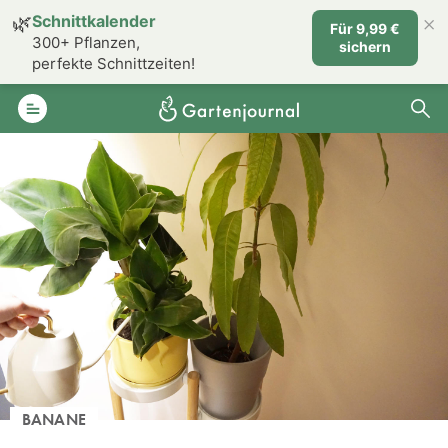
×
🌿
Schnittkalender
Für 9,99 €
300+ Pflanzen,
sichern
perfekte Schnittzeiten!
BANANE