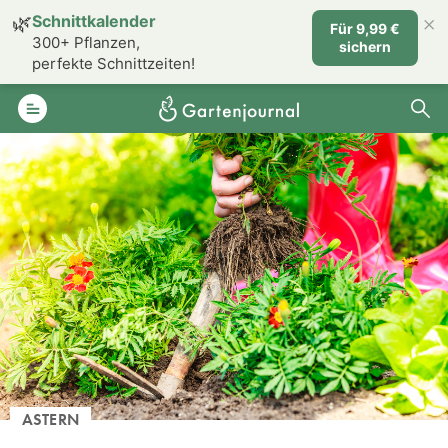
×
🌿
Schnittkalender
Für 9,99 €
300+ Pflanzen,
sichern
perfekte Schnittzeiten!
ASTERN