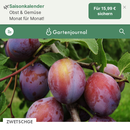
×
🌿
Saisonkalender
Für 15,99 €
Obst & Gemüse
sichern
Monat für Monat!
ZWETSCHGE