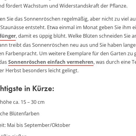
d fördert Wachstum und Widerstandskraft der Pflanze.
ten Sie das Sonnenröschen regelmäßig, aber nicht zu viel au
 Staunässe entsteht. Etwa einmal im Monat geben Sie ihm e
dünger
, damit es üppig blüht. Welke Blüten schneiden Sie 
dann treibt das Sonnenröschen neu aus und Sie haben lange
n Farbenpracht. Um weitere Exemplare für den Garten zu 
 das
Sonnenröschen einfach vermehren
, was durch eine T
er Herbst besonders leicht gelingt.
tigste in Kürze:
öhe ca. 15 – 30 cm
iche Blütenfarben
eit: Mai bis September/Oktober