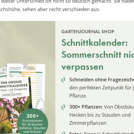
 dieser Unterschied oft nicht so deutlich gemacht. Sie habe
chshöhe, sehen aber recht verschieden aus.
GARTENJOURNAL SHOP
Schnittkalender:
Sommerschnitt ni
verpassen
Schneiden ohne Fragezeich
den perfekten Zeitpunkt für 
Pflanze.
300+ Pflanzen:
Von Obstbä
Hecken bis zu Stauden und
Zimmerpflanzen
Extra:
Eigener Schnittkalend