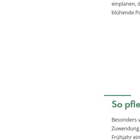
einplanen, 
blühende Po
So pfl
Besonders v
Zuwendung w
Frühjahr ein