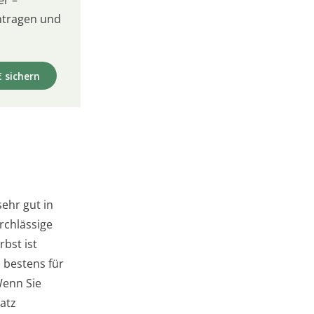
intragen und
€ sichern
ehr gut in
rchlässige
rbst ist
 bestens für
Wenn Sie
atz