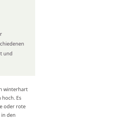
r
rschiedenen
rt und
h winterhart
 hoch. Es
ne oder rote
 in den