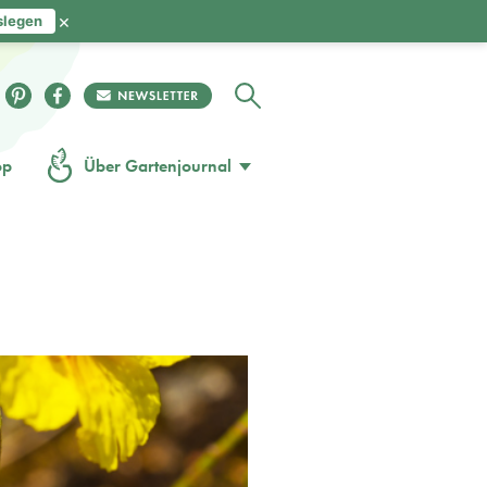
×
slegen
op
Über Gartenjournal