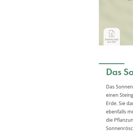
Das So
Das Sonnenr
einen Stein
Erde. Sie da
ebenfalls m
die Pflanzu
Sonnenrösch