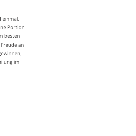
f einmal,
ine Portion
am besten
 Freude an
gewinnen,
eilung im