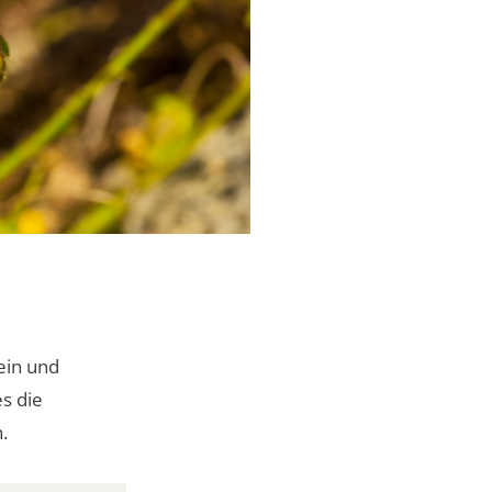
ein und
s die
.