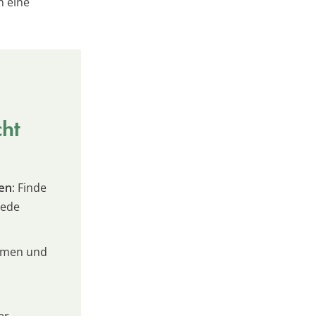
n eine
cht
en:
Finde
jede
umen und
er –