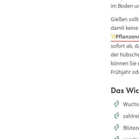
im Boden un
Gießen soll
damit keine
Pflanzen
sofort ab, 
der hübsche
können Sie
Frühjahr od
Das Wich
Wuchsh
zahlre
Blütez