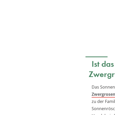
Ist da
Zwergr
Das Sonnenr
Zwergrose
zu der Fami
Sonnenrösch