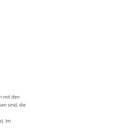
h mit den
en sind, die
). Im