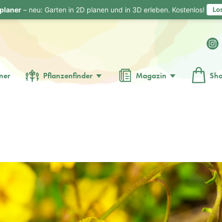
planer
– neu: Garten in 2D planen und in 3D erleben. Kostenlos!
Lo
ner
Pflanzenfinder
Magazin
Sh