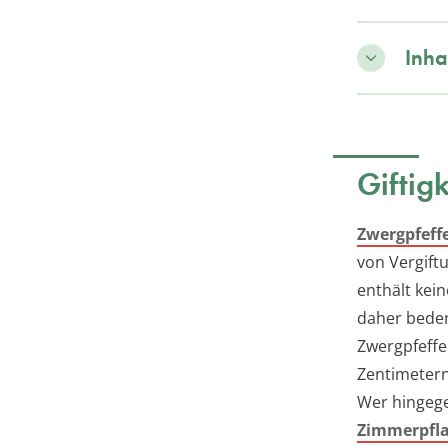
Inha
Giftig
Zwergpfeff
von Vergift
enthält kei
daher beden
Zwergpfeffe
Zentimetern
Wer hingege
Zimmerpfl