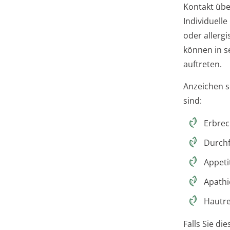
Kontakt üb
Individuelle
oder allerg
können in s
auftreten.
Anzeichen s
sind:
Erbre
Durchf
Appeti
Apathi
Hautr
Falls Sie d