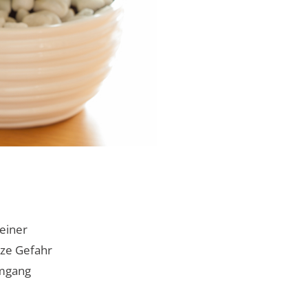
seiner
anze Gefahr
Umgang