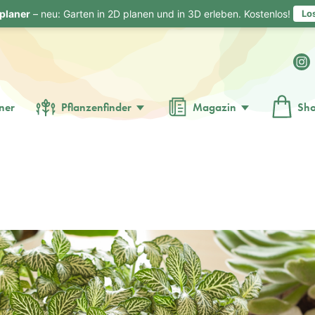
planer
– neu: Garten in 2D planen und in 3D erleben. Kostenlos!
Lo
ner
Pflanzenfinder
Magazin
Sh