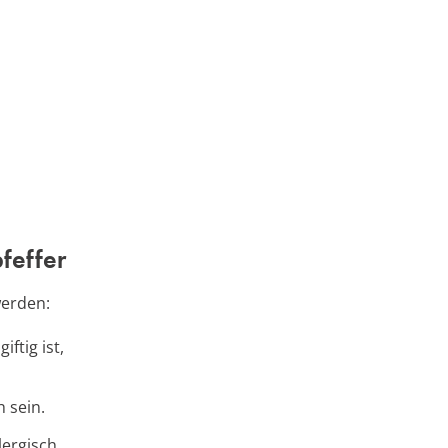
feffer
werden:
iftig ist,
 sein.
lergisch