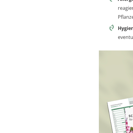
reagie
Pflanz
Hygie
eventu