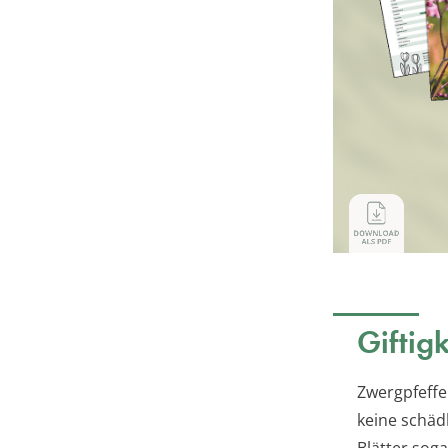
Giftig
Zwergpfeffer
keine schädl
Blätter sog