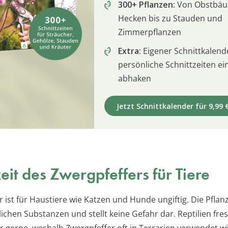
300+ Pflanzen:
Von Obstbä
Hecken bis zu Stauden und
Zimmerpflanzen
Extra:
Eigener Schnittkalend
persönliche Schnittzeiten e
abhaken
Jetzt Schnittkalender für 9,99 
keit des Zwergpfeffers für Tiere
 ist für Haustiere wie Katzen und Hunde ungiftig. Die Pflan
ichen Substanzen und stellt keine Gefahr dar. Reptilien fre
ar gerne, weshalb Zwergpfeffer oft in Terrarien verwendet w