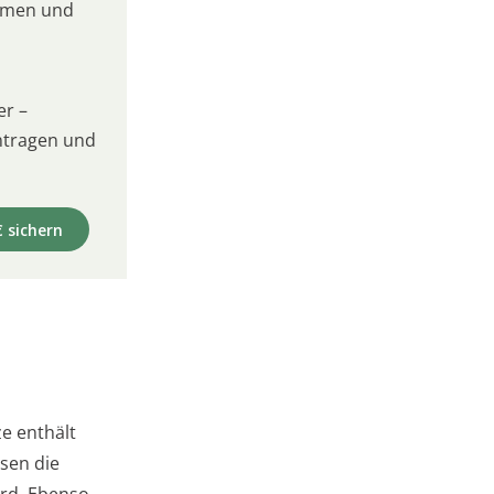
umen und
er –
intragen und
€ sichern
ze enthält
ssen die
ird. Ebenso