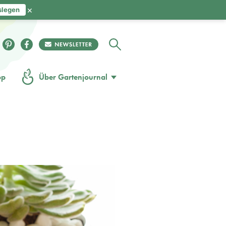
×
slegen
op
Über Gartenjournal