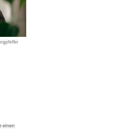
ergpfeffer
e einen