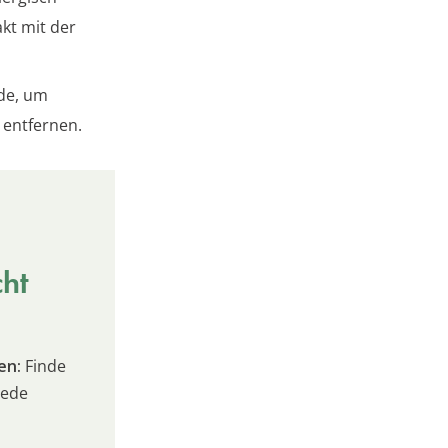
kt mit der
de, um
 entfernen.
cht
en:
Finde
jede