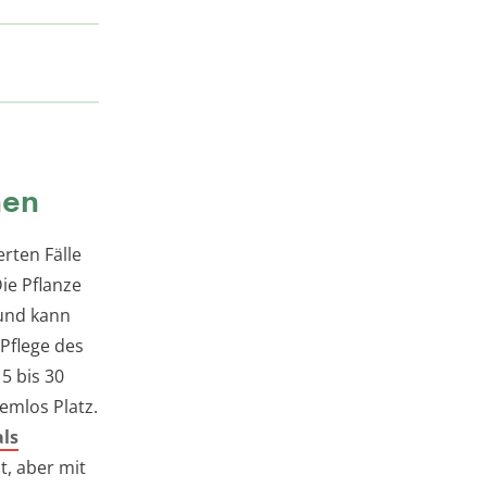
hen
erten Fälle
ie Pflanze
 und kann
Pflege des
5 bis 30
emlos Platz.
ls
t, aber mit