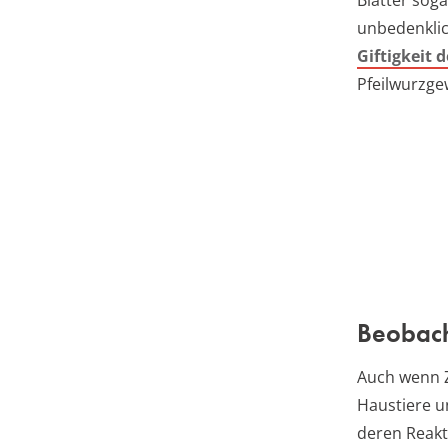
unbedenklic
Giftigkeit 
Pfeilwurzge
Beobach
Auch wenn Z
Haustiere un
deren Reak