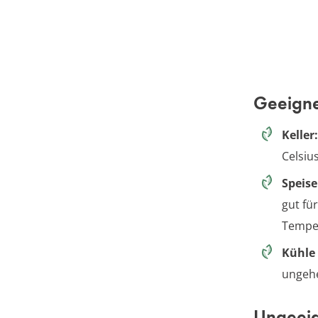
Geeigne
Keller:
Celsius
Speis
gut fü
Tempe
Kühle
ungehe
Ungeeig