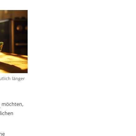
utlich länger
n
möchten,
lichen
me