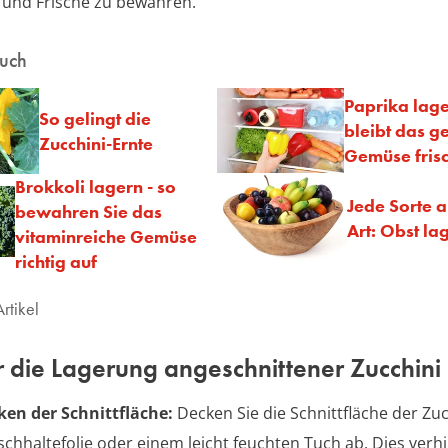
 und Frische zu bewahren.
auch
Paprika lage
So gelingt die
bleibt das g
Zucchini-Ernte
Gemüse fris
Brokkoli lagern - so
Jede Sorte a
bewahren Sie das
Art: Obst la
vitaminreiche Gemüse
richtig auf
rtikel
r die Lagerung angeschnittener Zucchini
en der Schnittfläche:
Decken Sie die Schnittfläche der Zuc
ischhaltefolie oder einem leicht feuchten Tuch ab. Dies verh