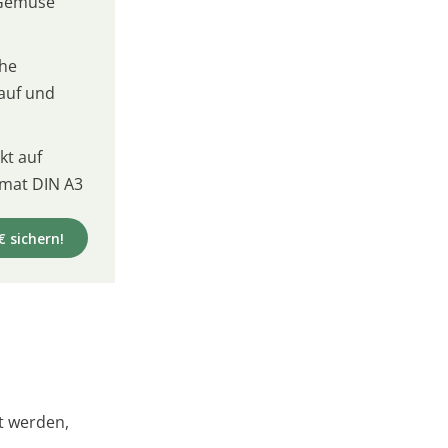
 Gemüse
che
kauf und
t auf
mat DIN A3
€ sichern!
t werden,