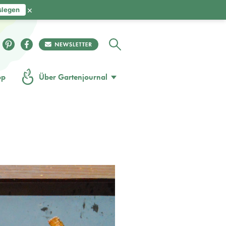
×
slegen
op
Über Gartenjournal