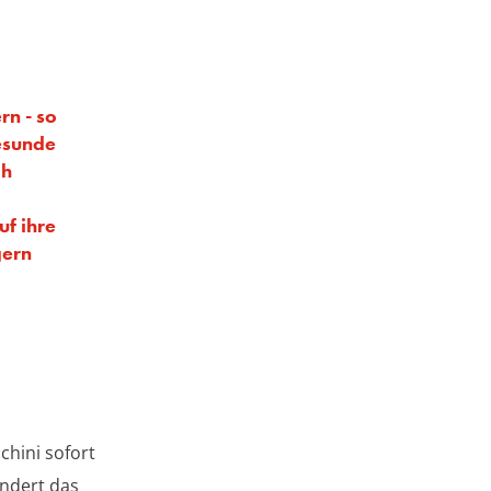
rn - so
esunde
ch
uf ihre
gern
chini sofort
indert das