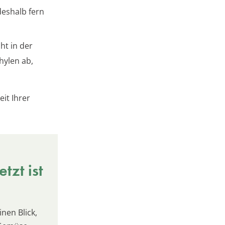
deshalb fern
ht in der
hylen ab,
it Ihrer
tzt ist
inen Blick,