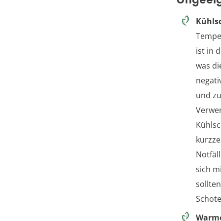
Kühls
Temper
ist in 
was di
negati
und zu
Verwe
Kühlsc
kurzze
Notfäll
sich m
sollte
Schote
Warme