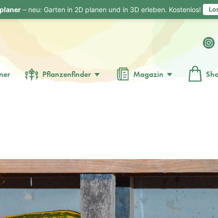
planer
– neu: Garten in 2D planen und in 3D erleben. Kostenlos!
Lo
ner
Pflanzenfinder
Magazin
Sh