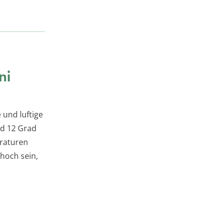
ni
 und luftige
nd 12 Grad
eraturen
 hoch sein,