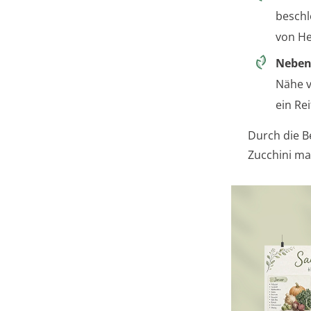
beschl
von He
Neben
Nähe v
ein Re
Durch die B
Zucchini ma