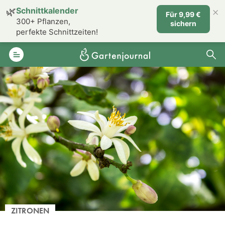
×
🌿
Schnittkalender
Für 9,99 €
300+ Pflanzen,
sichern
perfekte Schnittzeiten!
ZITRONEN