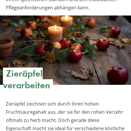
Pflegeanforderungen abhängen kann.
Zieräpfel
verarbeiten
Zieräpfel zeichnen sich durch ihren hohen
Fruchtsäuregehalt aus, der sie für den rohen Verzehr
oftmals zu herb macht. Doch gerade diese
Eigenschaft macht sie ideal für verschiedene köstliche