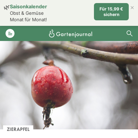
×
🌿
Saisonkalender
Für 15,99 €
Obst & Gemüse
sichern
Monat für Monat!
ZIERAPFEL