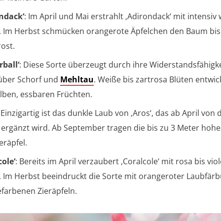
ndack‘
: Im April und Mai erstrahlt ‚Adirondack‘ mit intensiv
. Im Herbst schmücken orangerote Äpfelchen den Baum bis
ost.
rball‘
: Diese Sorte überzeugt durch ihre Widerstandsfähigke
über Schorf und
Mehltau
. Weiße bis zartrosa Blüten entwic
lben, essbaren Früchten.
: Einzigartig ist das dunkle Laub von ‚Aros‘, das ab April von
 ergänzt wird. Ab September tragen die bis zu 3 Meter hoh
eräpfel.
cole‘
: Bereits im April verzaubert ‚Coralcole‘ mit rosa bis vio
. Im Herbst beeindruckt die Sorte mit orangeroter Laubfär
farbenen Zieräpfeln.