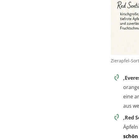
Zierapfel-Sor
‚Evere
orange
eine a
aus we
‚Red S
Äpfeln 
schön