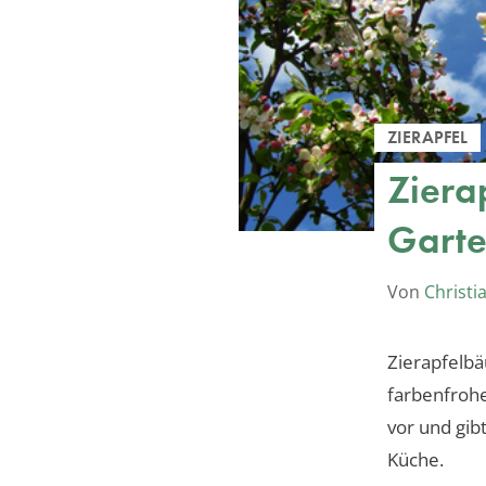
ZIERAPFEL
Ziera
Garte
Von
Christi
Zierapfelbä
farbenfrohe
vor und gib
Küche.