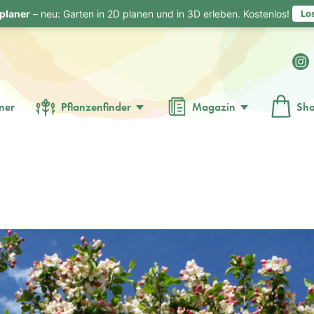
planer
– neu: Garten in 2D planen und in 3D erleben. Kostenlos!
Lo
ner
Pflanzenfinder
Magazin
Sh