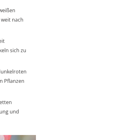
 weißen
 weit nach
it
keln sich zu
 dunkelroten
en Pflanzen
letten
bung und