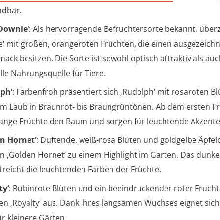
ndbar.
Downie‘
: Als hervorragende Befruchtersorte bekannt, über
‘ mit großen, orangeroten Früchten, die einen ausgezeich
ack besitzen. Die Sorte ist sowohl optisch attraktiv als auc
lle Nahrungsquelle für Tiere.
ph‘
: Farbenfroh präsentiert sich ‚Rudolph‘ mit rosaroten B
m Laub in Braunrot- bis Braungrüntönen. Ab dem ersten Fr
ange Früchte den Baum und sorgen für leuchtende Akzente
n Hornet‘
: Duftende, weiß-rosa Blüten und goldgelbe Äpfel
 ‚Golden Hornet‘ zu einem Highlight im Garten. Das dunk
treicht die leuchtenden Farben der Früchte.
ty‘
: Rubinrote Blüten und ein beeindruckender roter Fruch
en ‚Royalty‘ aus. Dank ihres langsamen Wuchses eignet sich
ür kleinere Gärten.