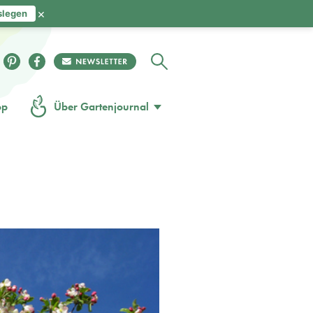
×
slegen
op
Über Gartenjournal