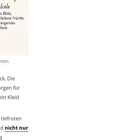
hten.
ck. Die
rgen für
ein Kleid
 tiefroten
ind
nicht nur
g