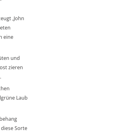
zeugt ‚John
neten
h eine
lüten und
ost zieren
.
chen
elgrüne Laub
tbehang
 diese Sorte