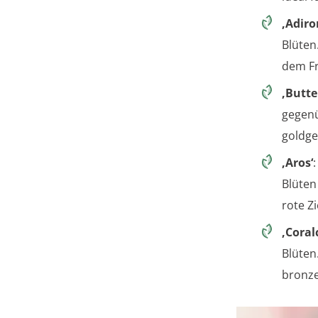
‚Adiro
Blüten
dem Fr
‚Butte
gegen
goldge
‚Aros‘
Blüten
rote Zi
‚Coral
Blüten
bronze