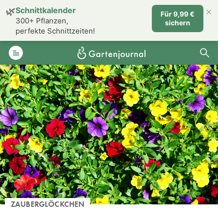
×
🌿
Schnittkalender
Für 9,99 €
300+ Pflanzen,
sichern
perfekte Schnittzeiten!
ZAUBERGLÖCKCHEN