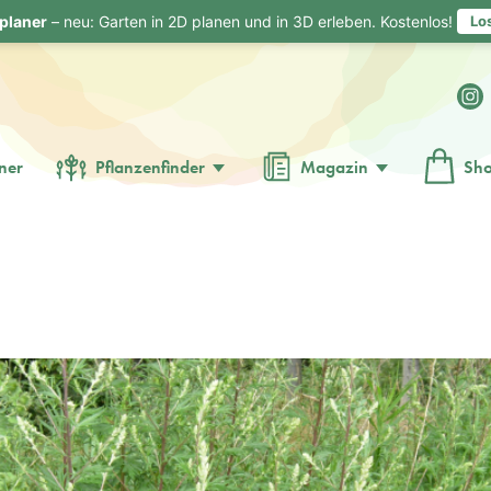
planer
– neu: Garten in 2D planen und in 3D erleben. Kostenlos!
Lo
ner
Pflanzenfinder
Magazin
Sh