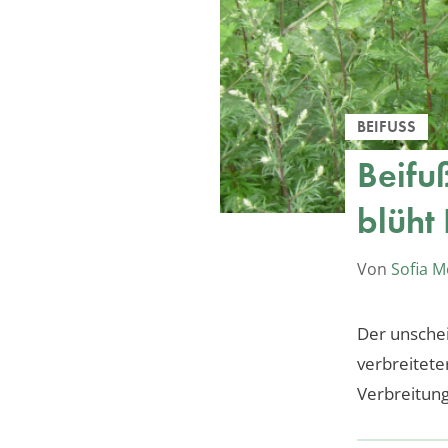
BEIFUSS
Beifu
blüht
Von
Sofia M
Der unschei
verbreiteter
Verbreitung