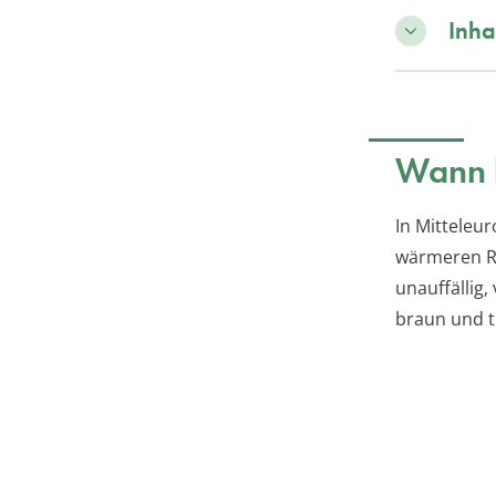
Inha
Wann b
In Mitteleu
wärmeren Re
unauffällig,
braun und t