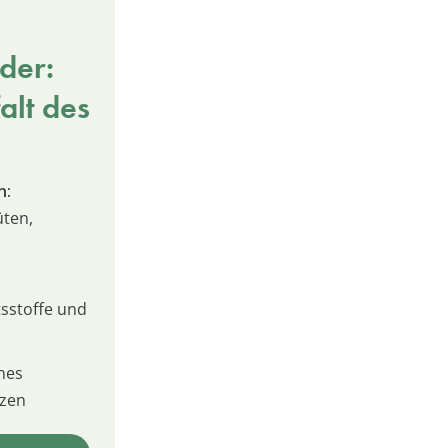
der:
alt des
n:
üten,
sstoffe und
nes
izen