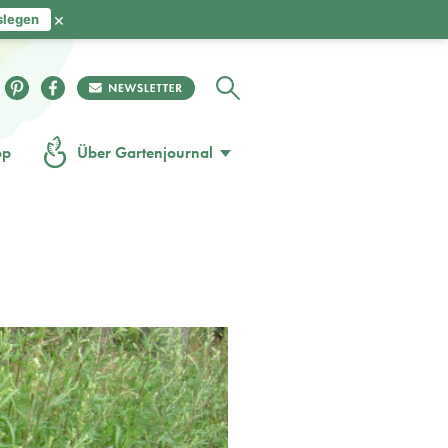
×
slegen
op
Über Gartenjournal