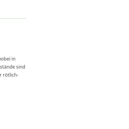
obei in
nstände sind
 rötlich-