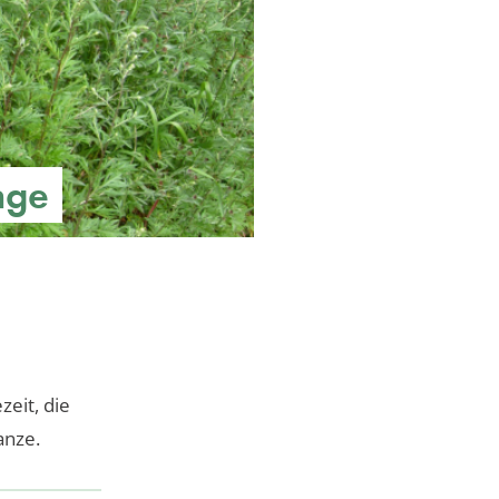
nge
zeit, die
anze.