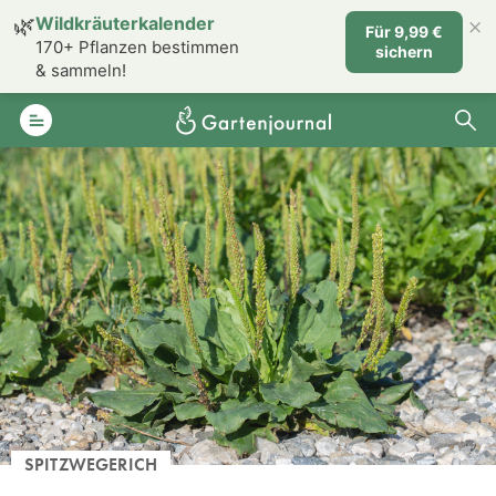
×
🌿
Wildkräuterkalender
Für 9,99 €
170+ Pflanzen bestimmen
sichern
& sammeln!
SPITZWEGERICH