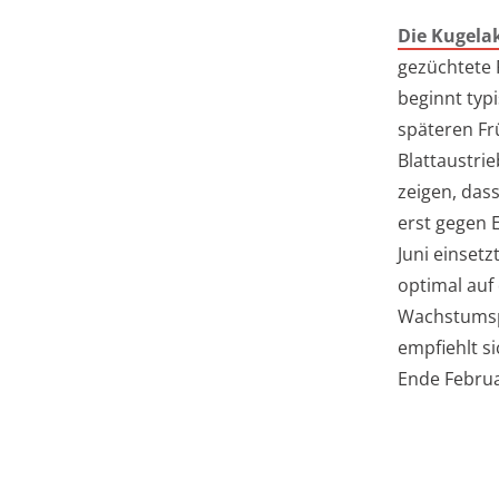
Die Kugela
gezüchtete
beginnt typ
späteren Fr
Blattaustri
zeigen, das
erst gegen 
Juni einset
optimal auf
Wachstumsp
empfiehlt si
Ende Februa