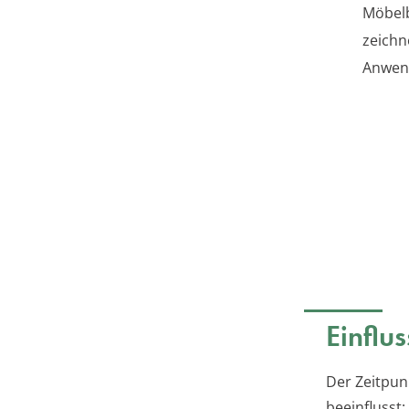
Möbelb
zeichn
Anwen
Einflu
Der Zeitpun
beeinflusst: