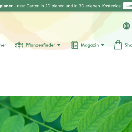
planer
– neu: Garten in 2D planen und in 3D erleben. Kostenlos!
Lo
ner
Pflanzenfinder
Magazin
Sh