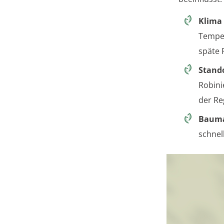
Klima
Temper
späte 
Stand
Robini
der Re
Bauma
schnel