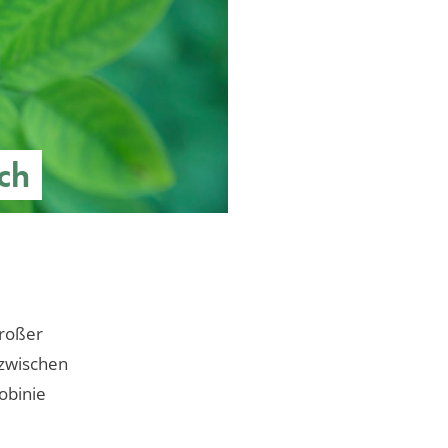
ch
großer
 zwischen
obinie