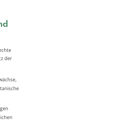
nd
echte
tz der
wächse,
otanische
egen
eichen