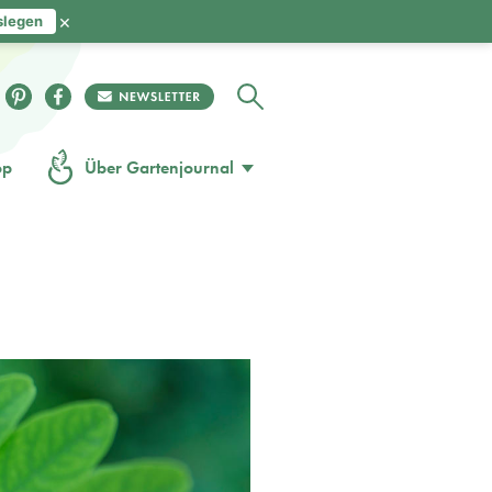
×
slegen
op
Über Gartenjournal