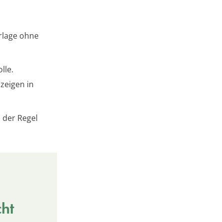
rlage ohne
lle.
zeigen in
 der Regel
cht