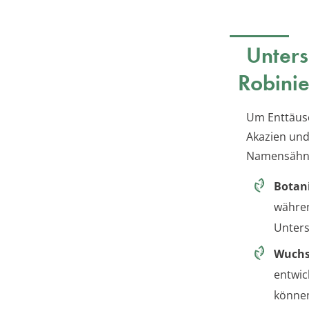
Unters
Robini
Um Enttäusc
Akazien und
Namensähnli
Botani
währen
Unters
Wuch
entwic
könne