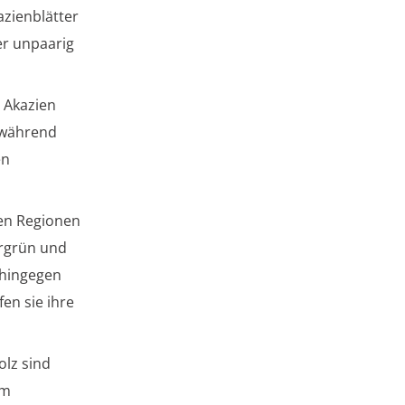
azienblätter
er unpaarig
 Akazien
, während
en
en Regionen
ergrün und
 hingegen
en sie ihre
olz sind
im