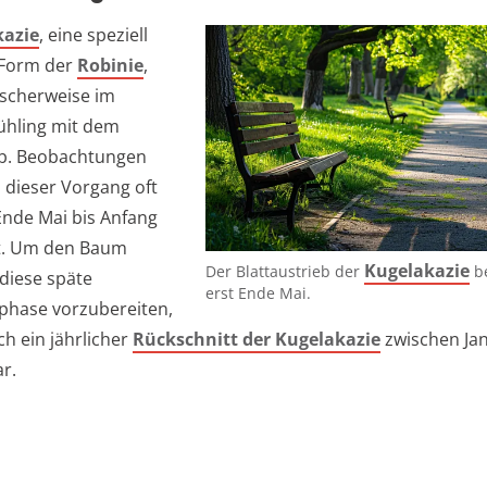
kazie
, eine speziell
 Form der
Robinie
,
ischerweise im
ühling mit dem
eb. Beobachtungen
s dieser Vorgang oft
Ende Mai bis Anfang
zt. Um den Baum
Kugelakazie
Der Blattaustrieb der
be
 diese späte
erst Ende Mai.
hase vorzubereiten,
ch ein jährlicher
Rückschnitt der Kugelakazie
zwischen Ja
r.