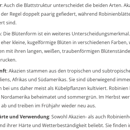
r
: Auch die Blattstruktur unterscheidet die beiden Arten. Ak
n der Regel doppelt paarig gefiedert, während Robinienblätt
rt sind.
n
: Die Blütenform ist ein weiteres Unterscheidungsmerkmal.
 eher kleine, kugelförmige Blüten in verschiedenen Farben
en mit ihren langen, weißen, traubenförmigen Blütenständ
rucken.
nft
: Akazien stammen aus den tropischen und subtropisch
liens, Afrikas und Südamerikas. Sie sind überwiegend imm
 bei uns daher meist als Kübelpflanzen kultiviert. Robinien
n Nordamerika beheimatet und sommergrün. Im Herbst werf
r ab und treiben im Frühjahr wieder neu aus.
ärte und Verwendung
: Sowohl Akazien- als auch Robinienh
nd ihrer Härte und Wetterbeständigkeit beliebt. Sie finden 