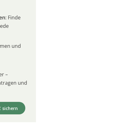
en:
Finde
jede
umen und
er –
intragen und
€ sichern