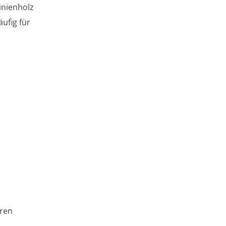
inienholz
ufig für
oren