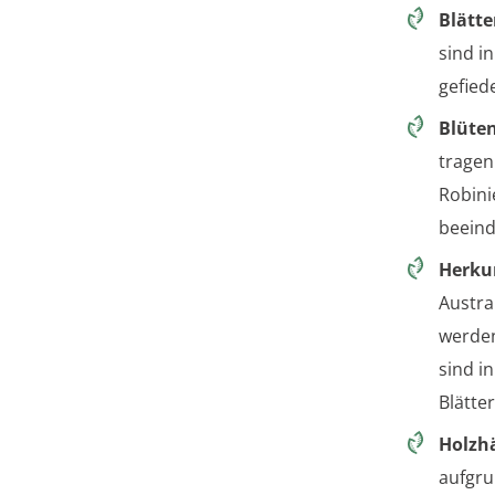
Blätte
sind i
gefiede
Blüte
tragen
Robini
beeind
Herku
Austra
werden
sind i
Blätte
Holzh
aufgru