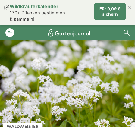
×
🌿
Wildkräuterkalender
Für 9,99 €
170+ Pflanzen bestimmen
sichern
& sammeln!
WALDMEISTER